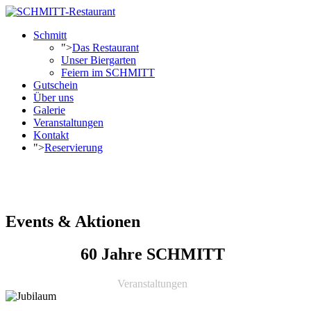
Schmitt
">
Das Restaurant
Unser Biergarten
Feiern im SCHMITT
Gutschein
Über uns
Galerie
Veranstaltungen
Kontakt
">
Reservierung
Reservierung
Events & Aktionen
60 Jahre SCHMITT
Veranstaltungen