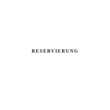
RESERVIERUNG
tzt Tisch im SCHMITT Restaurant reservie
ch. Reservieren Sie Ihren Tisch telefonisch oder senden Sie 
ular müssen spätestens
einen Tag vor dem gewünschten Res