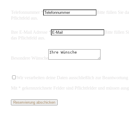
Telefonnummer
*
Bitte füllen Sie d
Pflichtfeld aus.
Ihre E-Mail Adresse
*
Bitte füllen S
das Pflichtfeld aus.
Besondere Wünsche
Wir verarbeiten deine Daten ausschließlich zur Beantwortung 
Mit * gekennzeichnete Felder sind Pflichtfelder und müssen ausg
Reservierung abschicken