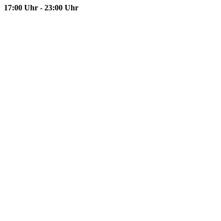
17:00 Uhr - 23:00 Uhr
Je
Wir freuen uns auf Ihren Besu
Reservierungen über das Kontaktform