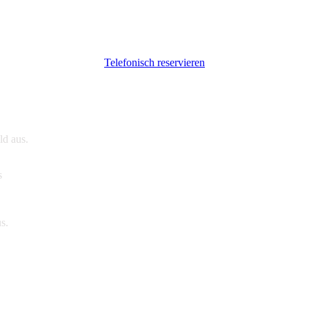
Reservierungen am selben Tag
bitten wir Sie, uns
telefonisc
Telefonisch reservieren
ld aus.
s
us.